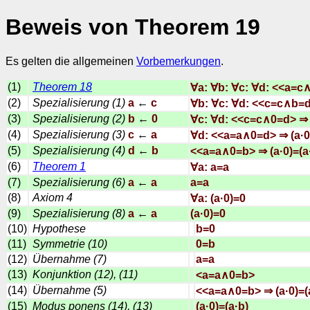
Beweis von Theorem 19
Es gelten die allgemeinen
Vorbemerkungen
.
(1)
Theorem 18
∀a: ∀b: ∀c: ∀d: <<a=c∧
(2)
Spezialisierung (1)
a
←
c
∀b: ∀c: ∀d: <<c=c∧b=d
(3)
Spezialisierung (2)
b
←
0
∀c: ∀d: <<c=c∧0=d> ⇒ (
(4)
Spezialisierung (3)
c
←
a
∀d: <<a=a∧0=d> ⇒ (a·0
(5)
Spezialisierung (4)
d
←
b
<<a=a∧0=b> ⇒ (a·0)=(a
(6)
Theorem 1
∀a: a=a
(7)
Spezialisierung (6)
a
←
a
a=a
(8)
Axiom 4
∀a: (a·0)=0
(9)
Spezialisierung (8)
a
←
a
(a·0)=0
(10)
Hypothese
b=0
(11)
Symmetrie (10)
0=b
(12)
Übernahme (7)
a=a
(13)
Konjunktion (12), (11)
<a=a∧0=b>
(14)
Übernahme (5)
<<a=a∧0=b> ⇒ (a·0)=(
(15)
Modus ponens (14), (13)
(a·0)=(a·b)