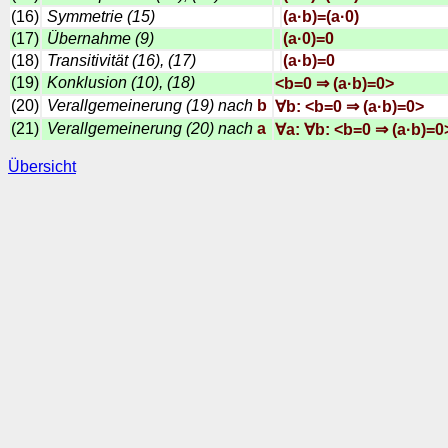
(16)
Symmetrie (15)
(a·b)=(a·0)
(17)
Übernahme (9)
(a·0)=0
(18)
Transitivität (16), (17)
(a·b)=0
(19)
Konklusion (10), (18)
<b=0 ⇒ (a·b)=0>
(20)
Verallgemeinerung (19) nach
b
∀b: <b=0 ⇒ (a·b)=0>
(21)
Verallgemeinerung (20) nach
a
∀a: ∀b: <b=0 ⇒ (a·b)=0
Übersicht