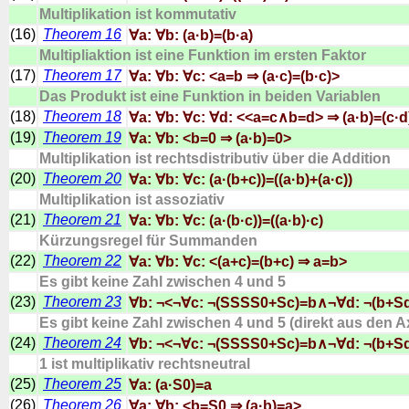
Multiplikation ist kommutativ
(16)
Theorem 16
∀a: ∀b: (a·b)=(b·a)
Multipliaktion ist eine Funktion im ersten Faktor
(17)
Theorem 17
∀a: ∀b: ∀c: <a=b ⇒ (a·c)=(b·c)>
Das Produkt ist eine Funktion in beiden Variablen
(18)
Theorem 18
∀a: ∀b: ∀c: ∀d: <<a=c∧b=d> ⇒ (a·b)=(c·d
(19)
Theorem 19
∀a: ∀b: <b=0 ⇒ (a·b)=0>
Multiplikation ist rechtsdistributiv über die Addition
(20)
Theorem 20
∀a: ∀b: ∀c: (a·(b+c))=((a·b)+(a·c))
Multiplikation ist assoziativ
(21)
Theorem 21
∀a: ∀b: ∀c: (a·(b·c))=((a·b)·c)
Kürzungsregel für Summanden
(22)
Theorem 22
∀a: ∀b: ∀c: <(a+c)=(b+c) ⇒ a=b>
Es gibt keine Zahl zwischen 4 und 5
(23)
Theorem 23
∀b: ¬<¬∀c: ¬(SSSS0+Sc)=b∧¬∀d: ¬(b+
Es gibt keine Zahl zwischen 4 und 5 (direkt aus den 
(24)
Theorem 24
∀b: ¬<¬∀c: ¬(SSSS0+Sc)=b∧¬∀d: ¬(b+
1 ist multiplikativ rechtsneutral
(25)
Theorem 25
∀a: (a·S0)=a
(26)
Theorem 26
∀a: ∀b: <b=S0 ⇒ (a·b)=a>