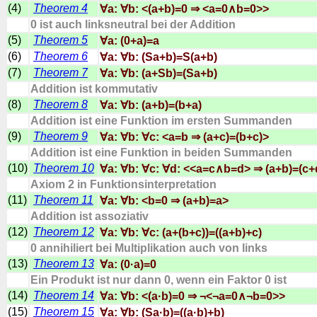
(4)
Theorem 4
∀a: ∀b: <(a+b)=0 ⇒ <a=0∧b=0>>
0 ist auch linksneutral bei der Addition
(5)
Theorem 5
∀a: (0+a)=a
(6)
Theorem 6
∀a: ∀b: (Sa+b)=S(a+b)
(7)
Theorem 7
∀a: ∀b: (a+Sb)=(Sa+b)
Addition ist kommutativ
(8)
Theorem 8
∀a: ∀b: (a+b)=(b+a)
Addition ist eine Funktion im ersten Summanden
(9)
Theorem 9
∀a: ∀b: ∀c: <a=b ⇒ (a+c)=(b+c)>
Addition ist eine Funktion in beiden Summanden
(10)
Theorem 10
∀a: ∀b: ∀c: ∀d: <<a=c∧b=d> ⇒ (a+b)=(c+
Axiom 2 in Funktionsinterpretation
(11)
Theorem 11
∀a: ∀b: <b=0 ⇒ (a+b)=a>
Addition ist assoziativ
(12)
Theorem 12
∀a: ∀b: ∀c: (a+(b+c))=((a+b)+c)
0 annihiliert bei Multiplikation auch von links
(13)
Theorem 13
∀a: (0·a)=0
Ein Produkt ist nur dann 0, wenn ein Faktor 0 ist
(14)
Theorem 14
∀a: ∀b: <(a·b)=0 ⇒ ¬<¬a=0∧¬b=0>>
(15)
Theorem 15
∀a: ∀b: (Sa·b)=((a·b)+b)