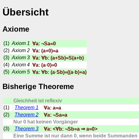
Übersicht
Axiome
(1)
Axiom 1
∀a: ¬Sa=0
(2)
Axiom 2
∀a: (a+0)=a
(3)
Axiom 3
∀a: ∀b: (a+Sb)=S(a+b)
(4)
Axiom 4
∀a: (a·0)=0
(5)
Axiom 5
∀a: ∀b: (a·Sb)=((a·b)+a)
Bisherige Theoreme
Gleichheit ist reflexiv
(1)
Theorem 1
∀a: a=a
(2)
Theorem 2
∀a: ¬Sa=a
Nur 0 hat keinen Vorgänger
(3)
Theorem 3
∀a: <∀b: ¬Sb=a ⇒ a=0>
Eine Summe ist nur dann 0, wenn beide Summanden 