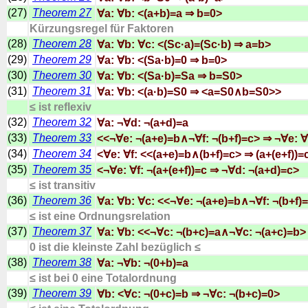
(27)
Theorem 27
∀a: ∀b: <(a+b)=a ⇒ b=0>
Kürzungsregel für Faktoren
(28)
Theorem 28
∀a: ∀b: ∀c: <(Sc·a)=(Sc·b) ⇒ a=b>
(29)
Theorem 29
∀a: ∀b: <(Sa·b)=0 ⇒ b=0>
(30)
Theorem 30
∀a: ∀b: <(Sa·b)=Sa ⇒ b=S0>
(31)
Theorem 31
∀a: ∀b: <(a·b)=S0 ⇒ <a=S0∧b=S0>>
≤ ist reflexiv
(32)
Theorem 32
∀a: ¬∀d: ¬(a+d)=a
(33)
Theorem 33
<<¬∀e: ¬(a+e)=b∧¬∀f: ¬(b+f)=c> ⇒ ¬∀e: ∀
(34)
Theorem 34
<∀e: ∀f: <<(a+e)=b∧(b+f)=c> ⇒ (a+(e+f))=
(35)
Theorem 35
<¬∀e: ∀f: ¬(a+(e+f))=c ⇒ ¬∀d: ¬(a+d)=c>
≤ ist transitiv
(36)
Theorem 36
∀a: ∀b: ∀c: <<¬∀e: ¬(a+e)=b∧¬∀f: ¬(b+f)
≤ ist eine Ordnungsrelation
(37)
Theorem 37
∀a: ∀b: <<¬∀c: ¬(b+c)=a∧¬∀c: ¬(a+c)=b>
0 ist die kleinste Zahl bezüglich ≤
(38)
Theorem 38
∀a: ¬∀b: ¬(0+b)=a
≤ ist bei 0 eine Totalordnung
(39)
Theorem 39
∀b: <∀c: ¬(0+c)=b ⇒ ¬∀c: ¬(b+c)=0>