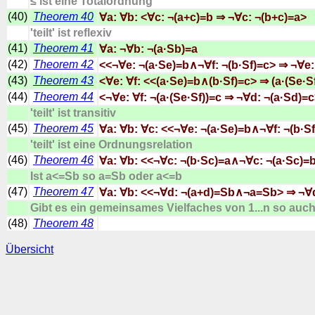
≤ ist eine Totalordnung
(40)
Theorem 40
∀a: ∀b: <∀c: ¬(a+c)=b ⇒ ¬∀c: ¬(b+c)=a>
'teilt' ist reflexiv
(41)
Theorem 41
∀a: ¬∀b: ¬(a·Sb)=a
(42)
Theorem 42
<<¬∀e: ¬(a·Se)=b∧¬∀f: ¬(b·Sf)=c> ⇒ ¬∀e:
(43)
Theorem 43
<∀e: ∀f: <<(a·Se)=b∧(b·Sf)=c> ⇒ (a·(Se·S
(44)
Theorem 44
<¬∀e: ∀f: ¬(a·(Se·Sf))=c ⇒ ¬∀d: ¬(a·Sd)=
'teilt' ist transitiv
(45)
Theorem 45
∀a: ∀b: ∀c: <<¬∀e: ¬(a·Se)=b∧¬∀f: ¬(b·S
'teilt' ist eine Ordnungsrelation
(46)
Theorem 46
∀a: ∀b: <<¬∀c: ¬(b·Sc)=a∧¬∀c: ¬(a·Sc)=
Ist a<=Sb so a=Sb oder a<=b
(47)
Theorem 47
∀a: ∀b: <<¬∀d: ¬(a+d)=Sb∧¬a=Sb> ⇒ ¬∀d
Gibt es ein gemeinsames Vielfaches von 1...n so auch
(48)
Theorem 48
Übersicht