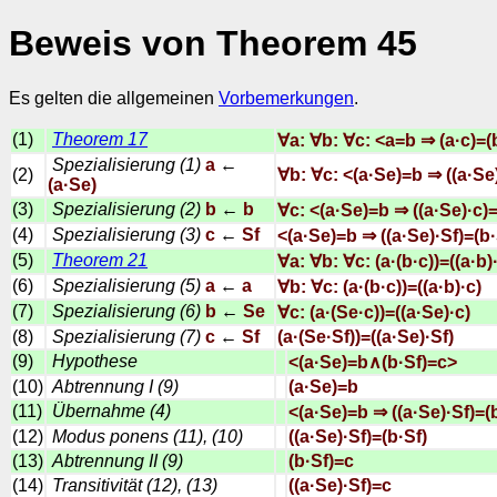
Beweis von Theorem 45
Es gelten die allgemeinen
Vorbemerkungen
.
(1)
Theorem 17
∀a: ∀b: ∀c: <a=b ⇒ (a·c)=(
Spezialisierung (1)
a
←
(2)
∀b: ∀c: <(a·Se)=b ⇒ ((a·Se
(a·Se)
(3)
Spezialisierung (2)
b
←
b
∀c: <(a·Se)=b ⇒ ((a·Se)·c)=
(4)
Spezialisierung (3)
c
←
Sf
<(a·Se)=b ⇒ ((a·Se)·Sf)=(b·
(5)
Theorem 21
∀a: ∀b: ∀c: (a·(b·c))=((a·b)
(6)
Spezialisierung (5)
a
←
a
∀b: ∀c: (a·(b·c))=((a·b)·c)
(7)
Spezialisierung (6)
b
←
Se
∀c: (a·(Se·c))=((a·Se)·c)
(8)
Spezialisierung (7)
c
←
Sf
(a·(Se·Sf))=((a·Se)·Sf)
(9)
Hypothese
<(a·Se)=b∧(b·Sf)=c>
(10)
Abtrennung I (9)
(a·Se)=b
(11)
Übernahme (4)
<(a·Se)=b ⇒ ((a·Se)·Sf)=(
(12)
Modus ponens (11), (10)
((a·Se)·Sf)=(b·Sf)
(13)
Abtrennung II (9)
(b·Sf)=c
(14)
Transitivität (12), (13)
((a·Se)·Sf)=c