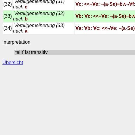
Verallgemeinerung (31)
(32)
∀c: <<¬∀e: ¬(a·Se)=b∧¬∀f:
nach
c
Verallgemeinerung (32)
(33)
∀b: ∀c: <<¬∀e: ¬(a·Se)=b∧
nach
b
Verallgemeinerung (33)
(34)
∀a: ∀b: ∀c: <<¬∀e: ¬(a·Se
nach
a
Interpretation:
'teilt' ist transitiv
Übersicht