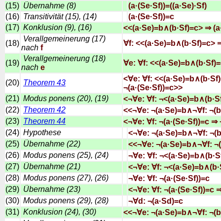
(15)
Übernahme (8)
(a·(Se·Sf))=((a·Se)·Sf)
(16)
Transitivität (15), (14)
(a·(Se·Sf))=c
(17)
Konklusion (9), (16)
<<(a·Se)=b∧(b·Sf)=c> ⇒ (a
Verallgemeinerung (17)
(18)
∀f: <<(a·Se)=b∧(b·Sf)=c> ⇒
nach
f
Verallgemeinerung (18)
(19)
∀e: ∀f: <<(a·Se)=b∧(b·Sf)=
nach
e
<∀e: ∀f: <<(a·Se)=b∧(b·Sf)
(20)
Theorem 43
¬(a·(Se·Sf))=c>>
(21)
Modus ponens (20), (19)
<¬∀e: ∀f: ¬<(a·Se)=b∧(b·Sf
(22)
Theorem 42
<<¬∀e: ¬(a·Se)=b∧¬∀f: ¬(b
(23)
Theorem 44
<¬∀e: ∀f: ¬(a·(Se·Sf))=c ⇒
(24)
Hypothese
<¬∀e: ¬(a·Se)=b∧¬∀f: ¬(b
(25)
Übernahme (22)
<<¬∀e: ¬(a·Se)=b∧¬∀f: ¬(
(26)
Modus ponens (25), (24)
¬∀e: ∀f: ¬<(a·Se)=b∧(b·S
(27)
Übernahme (21)
<¬∀e: ∀f: ¬<(a·Se)=b∧(b·S
(28)
Modus ponens (27), (26)
¬∀e: ∀f: ¬(a·(Se·Sf))=c
(29)
Übernahme (23)
<¬∀e: ∀f: ¬(a·(Se·Sf))=c 
(30)
Modus ponens (29), (28)
¬∀d: ¬(a·Sd)=c
(31)
Konklusion (24), (30)
<<¬∀e: ¬(a·Se)=b∧¬∀f: ¬(b