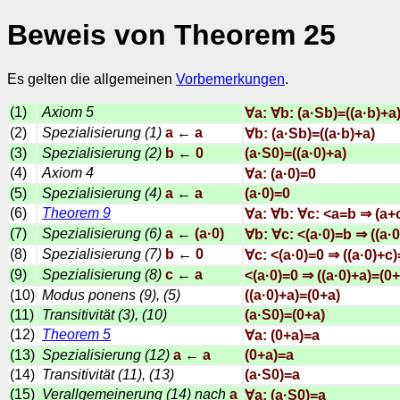
Beweis von Theorem 25
Es gelten die allgemeinen
Vorbemerkungen
.
(1)
Axiom 5
∀a: ∀b: (a·Sb)=((a·b)+a
(2)
Spezialisierung (1)
a
←
a
∀b: (a·Sb)=((a·b)+a)
(3)
Spezialisierung (2)
b
←
0
(a·S0)=((a·0)+a)
(4)
Axiom 4
∀a: (a·0)=0
(5)
Spezialisierung (4)
a
←
a
(a·0)=0
(6)
Theorem 9
∀a: ∀b: ∀c: <a=b ⇒ (a+
(7)
Spezialisierung (6)
a
←
(a·0)
∀b: ∀c: <(a·0)=b ⇒ ((a·
(8)
Spezialisierung (7)
b
←
0
∀c: <(a·0)=0 ⇒ ((a·0)+c
(9)
Spezialisierung (8)
c
←
a
<(a·0)=0 ⇒ ((a·0)+a)=(0
(10)
Modus ponens (9), (5)
((a·0)+a)=(0+a)
(11)
Transitivität (3), (10)
(a·S0)=(0+a)
(12)
Theorem 5
∀a: (0+a)=a
(13)
Spezialisierung (12)
a
←
a
(0+a)=a
(14)
Transitivität (11), (13)
(a·S0)=a
(15)
Verallgemeinerung (14) nach
a
∀a: (a·S0)=a