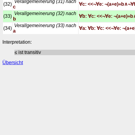
Verallgemeinerung (31) nach
(32)
∀c: <<¬∀e: ¬(a+e)=b∧¬∀f
c
Verallgemeinerung (32) nach
(33)
∀b: ∀c: <<¬∀e: ¬(a+e)=b
b
Verallgemeinerung (33) nach
(34)
∀a: ∀b: ∀c: <<¬∀e: ¬(a+
a
Interpretation:
≤ ist transitiv
Übersicht