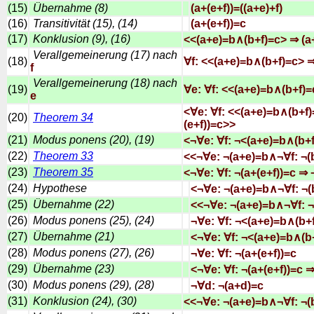
(15)
Übernahme (8)
(a+(e+f))=((a+e)+f)
(16)
Transitivität (15), (14)
(a+(e+f))=c
(17)
Konklusion (9), (16)
<<(a+e)=b∧(b+f)=c> ⇒ (a
Verallgemeinerung (17) nach
(18)
∀f: <<(a+e)=b∧(b+f)=c> ⇒
f
Verallgemeinerung (18) nach
(19)
∀e: ∀f: <<(a+e)=b∧(b+f)=
e
<∀e: ∀f: <<(a+e)=b∧(b+f)
(20)
Theorem 34
(e+f))=c>>
(21)
Modus ponens (20), (19)
<¬∀e: ∀f: ¬<(a+e)=b∧(b+f
(22)
Theorem 33
<<¬∀e: ¬(a+e)=b∧¬∀f: ¬(
(23)
Theorem 35
<¬∀e: ∀f: ¬(a+(e+f))=c ⇒
(24)
Hypothese
<¬∀e: ¬(a+e)=b∧¬∀f: ¬(
(25)
Übernahme (22)
<<¬∀e: ¬(a+e)=b∧¬∀f: ¬
(26)
Modus ponens (25), (24)
¬∀e: ∀f: ¬<(a+e)=b∧(b+
(27)
Übernahme (21)
<¬∀e: ∀f: ¬<(a+e)=b∧(b+
(28)
Modus ponens (27), (26)
¬∀e: ∀f: ¬(a+(e+f))=c
(29)
Übernahme (23)
<¬∀e: ∀f: ¬(a+(e+f))=c 
(30)
Modus ponens (29), (28)
¬∀d: ¬(a+d)=c
(31)
Konklusion (24), (30)
<<¬∀e: ¬(a+e)=b∧¬∀f: ¬(