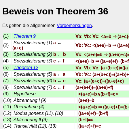
Beweis von Theorem 36
Es gelten die allgemeinen
Vorbemerkungen
.
(1)
Theorem 9
∀a: ∀b: ∀c: <a=b ⇒ (a+c)
Spezialisierung (1)
a
←
(2)
∀b: ∀c: <(a+e)=b ⇒ ((a+e
(a+e)
(3)
Spezialisierung (2)
b
←
b
∀c: <(a+e)=b ⇒ ((a+e)+c)
(4)
Spezialisierung (3)
c
←
f
<(a+e)=b ⇒ ((a+e)+f)=(b+f
(5)
Theorem 12
∀a: ∀b: ∀c: (a+(b+c))=((a
(6)
Spezialisierung (5)
a
←
a
∀b: ∀c: (a+(b+c))=((a+b)+
(7)
Spezialisierung (6)
b
←
e
∀c: (a+(e+c))=((a+e)+c)
(8)
Spezialisierung (7)
c
←
f
(a+(e+f))=((a+e)+f)
(9)
Hypothese
<(a+e)=b∧(b+f)=c>
(10)
Abtrennung I (9)
(a+e)=b
(11)
Übernahme (4)
<(a+e)=b ⇒ ((a+e)+f)=(b
(12)
Modus ponens (11), (10)
((a+e)+f)=(b+f)
(13)
Abtrennung II (9)
(b+f)=c
(14)
Transitivität (12), (13)
((a+e)+f)=c